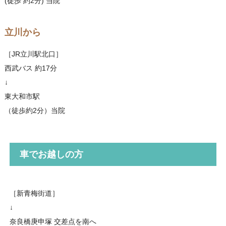
(徒歩 約2分) 当院
立川から
［JR立川駅北口］
西武バス 約17分
↓
東大和市駅
（徒歩約2分）当院
車でお越しの方
［新青梅街道］
↓
奈良橋庚申塚 交差点を南へ