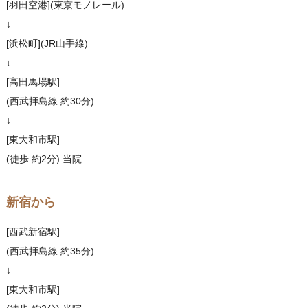
[羽田空港](東京モノレール)
↓
[浜松町](JR山手線)
↓
[高田馬場駅]
(西武拝島線 約30分)
↓
[東大和市駅]
(徒歩 約2分) 当院
新宿から
[西武新宿駅]
(西武拝島線 約35分)
↓
[東大和市駅]