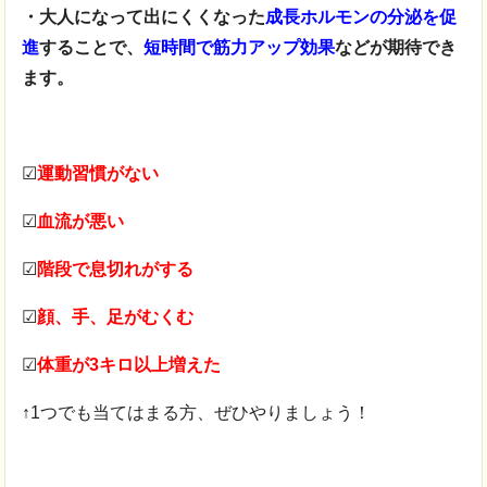
・大人になって出にくくなった
成長ホルモンの分泌を促
進
することで、
短時間で筋力アップ効果
などが期待でき
ます。
☑
運動習慣がない
☑
血流が悪い
☑
階段
で息切れがする
☑
顔、手、足がむくむ
☑
体重が3キロ以上増えた
↑1つでも当てはまる方、ぜひやりましょう！