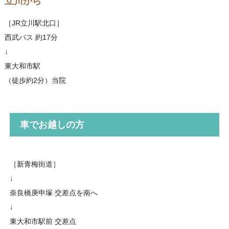
立川から
［JR立川駅北口］
西武バス 約17分
↓
東大和市駅
（徒歩約2分）当院
車でお越しの方
［新青梅街道］
↓
奈良橋庚申塚 交差点を南へ
↓
東大和市駅前 交差点